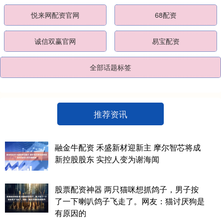
悦来网配资官网
68配资
诚信双赢官网
易宝配资
全部话题标签
推荐资讯
融金牛配资 禾盛新材迎新主 摩尔智芯将成
新控股股东 实控人变为谢海闻
股票配资神器 两只猫咪想抓鸽子，男子按
了一下喇叭鸽子飞走了。网友：猫讨厌狗是
有原因的