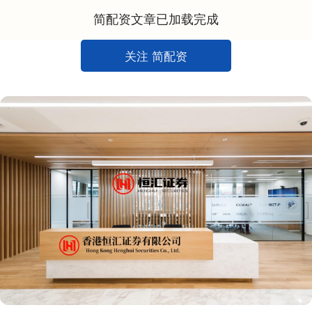
简配资文章已加载完成
关注 简配资