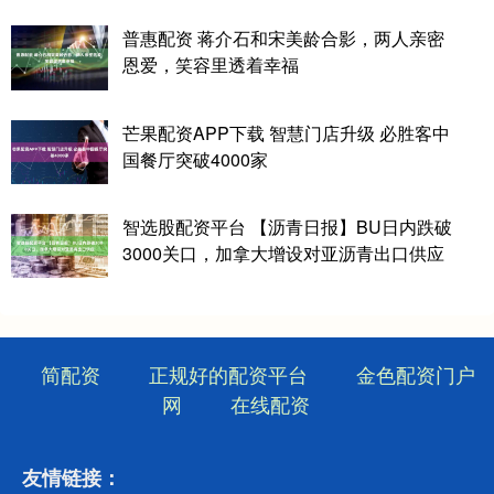
普惠配资 蒋介石和宋美龄合影，两人亲密
恩爱，笑容里透着幸福
芒果配资APP下载 智慧门店升级 必胜客中
国餐厅突破4000家
智选股配资平台 【沥青日报】BU日内跌破
3000关口，加拿大增设对亚沥青出口供应
简配资
正规好的配资平台
金色配资门户
网
在线配资
友情链接：